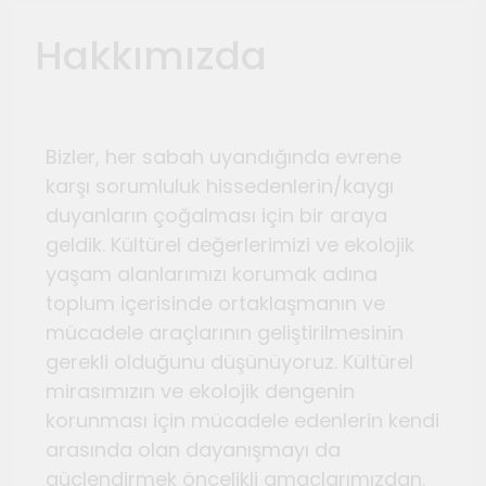
Ağustos 4, 2026
Hakkımızda
TeosFest 2026 coşkuyla
başladı
Ağustos 2, 2026
Sanatçılar Şehri’nin festivali
Bizler, her sabah uyandığında evrene
TeosFest 2026 1 Ağustos’ta
karşı sorumluluk hissedenlerin/kaygı
başlıyor
duyanların çoğalması için bir araya
Temmuz 28, 2026
Orhanlı Köyü’nde orman
geldik. Kültürel değerlerimizi ve ekolojik
yangınlarına karşı önlem ve
yaşam alanlarımızı korumak adına
dayanışma toplantısı yapıldı
toplum içerisinde ortaklaşmanın ve
Temmuz 21, 2026
mücadele araçlarının geliştirilmesinin
Genç Gazeteciler için Kültür
gerekli olduğunu düşünüyoruz. Kültürel
ve Sanat Haberciliği Notları
mirasımızın ve ekolojik dengenin
Temmuz 17, 2026
korunması için mücadele edenlerin kendi
Renklerin sesini duyan
arasında olan dayanışmayı da
adam: Kandinsky ile sıra dışı
güçlendirmek öncelikli amaçlarımızdan.
bir senfoni