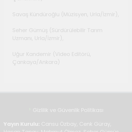
Savaş Kündüroğlu (Müzisyen, Urla/İzmir),
Seher Gümüş (Sürdürülebilir Tarım
Uzmanı, Urla/İzmir),
Uğur Kandemir (Video Editörü,
Çankaya/Ankara)
Gizlilik ve Güvenlik Politikası
Yayın Kurulu:
Cansu Özbay, Cenk Güray,
Hasan Tanay, Mahmut Ölmez, Seher Gümüş