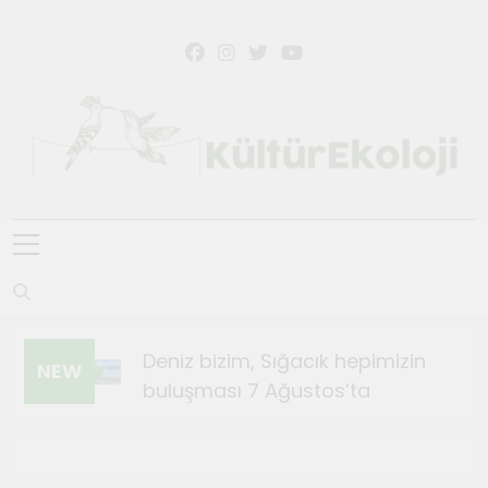
KültürEkoloji
Deniz bizim, Sığacık hepimizin
NEW
buluşması 7 Ağustos’ta
Ağustos 4, 2026
Sığacık’ta Teosfest Kısa Film
Günleri başlıyor