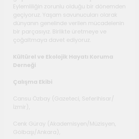
Temmuz 2, 2026
Eylemliliğin zorunlu olduğu bir dönemden
Tuvalin ötesindeki sonsuz
geçiyoruz. Yaşam savunucuları olarak
döngü
dünyanın genelinde verilen mücadelenin
Haziran 10, 2026
bir parçasıyız. Birlikte üretmeye ve
Bauhaus
çoğaltmaya davet ediyoruz.
Haziran 3, 2026
Genç gazeteciler için
Kültürel ve Ekolojik Hayatı Koruma
Seferihisar’da kültür ve sanat
Derneği
haberciliği atölyeleri
Mayıs 22, 2026
düzenlendi
Çalışma Ekibi
Cansu Özbay (Gazeteci, Seferihisar/
İzmir),
Cenk Güray (Akademisyen/Müzisyen,
Gölbaşı/Ankara),