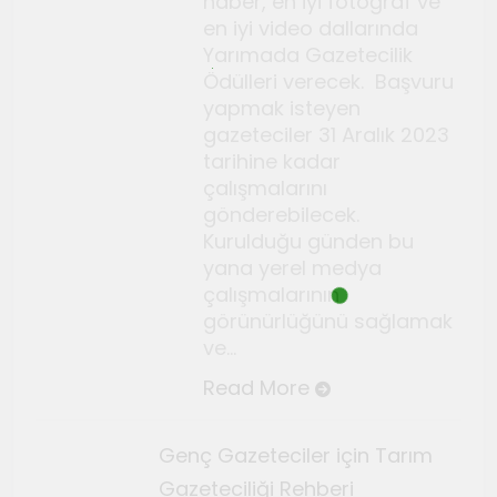
haber, en iyi fotoğraf ve
Temmuz 2, 2026
en iyi video dallarında
Tuvalin ötesindeki sonsuz
Yarımada Gazetecilik
döngü
Ödülleri verecek. Başvuru
Haziran 10, 2026
yapmak isteyen
Bauhaus
gazeteciler 31 Aralık 2023
tarihine kadar
Haziran 3, 2026
çalışmalarını
Genç gazeteciler için
gönderebilecek.
Seferihisar’da kültür ve sanat
Kurulduğu günden bu
haberciliği atölyeleri
Mayıs 22, 2026
yana yerel medya
düzenlendi
çalışmalarının
görünürlüğünü sağlamak
ve…
Read More
Genç Gazeteciler için Tarım
Gazeteciliği Rehberi