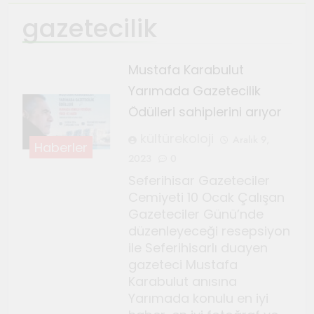
gazetecilik
Ağustos 4, 2026
TeosFest 2026 coşkuyla
başladı
Mustafa Karabulut
Ağustos 2, 2026
Yarımada Gazetecilik
Sanatçılar Şehri’nin festivali
Ödülleri sahiplerini arıyor
TeosFest 2026 1 Ağustos’ta
başlıyor
kültürekoloji
Temmuz 28, 2026
Aralık 9,
Haberler
Orhanlı Köyü’nde orman
2023
0
yangınlarına karşı önlem ve
Seferihisar Gazeteciler
dayanışma toplantısı yapıldı
Cemiyeti 10 Ocak Çalışan
Temmuz 21, 2026
Gazeteciler Günü’nde
Genç Gazeteciler için Kültür
düzenleyeceği resepsiyon
ve Sanat Haberciliği Notları
ile Seferihisarlı duayen
Temmuz 17, 2026
gazeteci Mustafa
Renklerin sesini duyan
Karabulut anısına
adam: Kandinsky ile sıra dışı
Yarımada konulu en iyi
bir senfoni