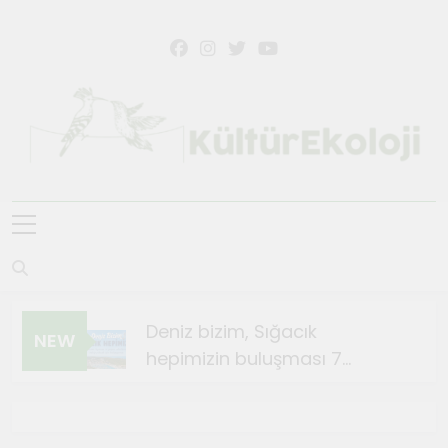
Skip
to
content
KültürEkoloji
Deniz bizim, Sığacık
NEW
hepimizin buluşması 7
Ağustos’ta
Ağustos 4, 2026
Sığacık’ta Teosfest Kısa Film
Günleri başlıyor