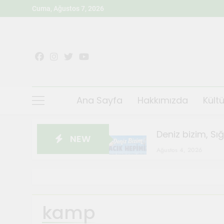
Skip
Cuma, Ağustos 7, 2026
to
content
Ana Sayfa
Hakkımızda
Kültü
Deniz bizim, Sı
NEW
Ağustos 4, 2026
Sığacık’ta Teos
Ağustos 4, 2026
Sanatçılar Şehr
kamp
Temmuz 28, 2026
Orhanlı Köyü’n