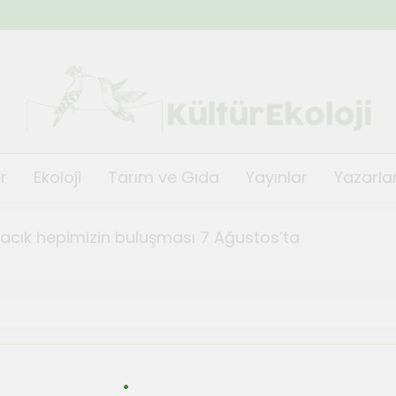
KültürEkoloji
r
Ekoloji
Tarım ve Gıda
Yayınlar
Yazarla
ğacık hepimizin buluşması 7 Ağustos’ta
fest Kısa Film Günleri başlıyor
TeosFe
Ağustos 2,
i’nin festivali TeosFest 2026 1 Ağustos’ta başlıyor
de orman yangınlarına karşı önlem ve dayanışma top