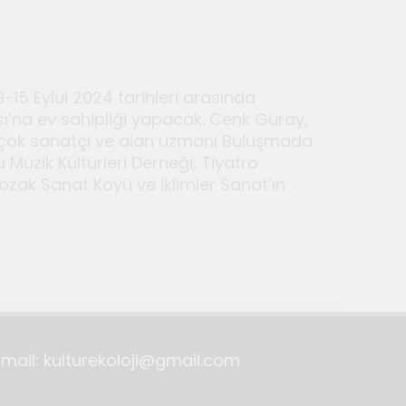
9-15 Eylül 2024 tarihleri arasında
ası’na ev sahipliği yapacak. Cenk Güray,
birçok sanatçı ve alan uzmanı Buluşmada
 Müzik Kültürleri Derneği, Tiyatro
Kozak Sanat Köyü ve İklimler Sanat’ın
lyeleri düzenlendi
Email: kulturekoloji@gmail.com