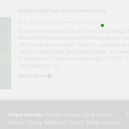
KültürEkoloji’den uluslararası kamp
r için Kültür ve Sanat Haberciliği Notları
Kültürekoloji
Haziran 15, 2024
0
Kültürel ve Ekolojik Hayatı Koruma Derneği, 
i duyan adam: Kandinsky ile sıra dışı bir senfoni
Ekincik’te Uluslararası KültürEkoloji Buluşm
Ali Fuat Aydın ve Erkan Oğur’un yanı sıra 
deki sonsuz döngü
Bauhaus
atölye çalışmaları gerçekleştirecek. Anadolu
Üreticileri ve Yapımcıları Derneği (TÜYAD), 
Haziran 3, 2026
r için Seferihisar’da kültür ve sanat haberciliği atö
destekleriyle ve…
Read More
Yayın Kurulu:
Cansu Özbay, Cenk Güray,
Hasan Tanay, Mahmut Ölmez, Seher Gümüş