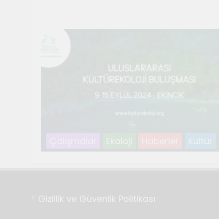
Temmuz 21, 2026
Genç Gazetecile
Temmuz 17, 2026
Renklerin sesin
Temmuz 2, 2026
Tuvalin ötesin
Haziran 10, 2026
Genç gazetecile
Mayıs 22, 2026
Çalışmalar
Ekoloji
Haberler
Kültür
Gizlilik ve Güvenlik Politikası