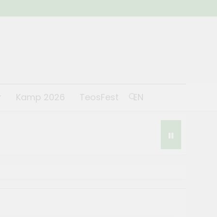
r
Kamp 2026
TeosFest
EN
st 2026 coşkuyla başladı
 2026
lantısı yapıldı