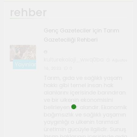
rehber
Ağustos 4, 2026
TeosFest 2026 coşkuyla
başladı
Genç Gazeteciler için Tarım
Ağustos 2, 2026
Gazeteciliği Rehberi
Sanatçılar Şehri’nin festivali
TeosFest 2026 1 Ağustos’ta
başlıyor
kulturekoloji_wwq0ba
Ağustos
Temmuz 28, 2026
Yayınlar
Orhanlı Köyü’nde orman
16, 2023
0
yangınlarına karşı önlem ve
Tarım, gıda ve sağlıklı yaşam
dayanışma toplantısı yapıldı
hakkı gibi temel insan hak
Temmuz 21, 2026
alanlarını içerisinde barındıran
Genç Gazeteciler için Kültür
ve bir ülkenin ekonomisini
ve Sanat Haberciliği Notları
belirleyen bir alandır. Ekonomik
Temmuz 17, 2026
bağımsızlık ve sağlıklı yaşamın
Renklerin sesini duyan
yaygınlığı o ülkenin tarımsal
adam: Kandinsky ile sıra dışı
üretimin gücüyle ilgilidir. Sunuş
İnsan haklarının içerisinde gıda
bir senfoni