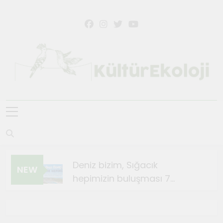
Skip
to
content
KültürEkoloji
Deniz bizim, Sığacık
NEW
hepimizin buluşması 7
Ağustos’ta
Ağustos 4, 2026
Sığacık’ta Teosfest Kısa Film
Günleri başlıyor