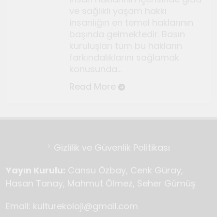
Temmuz 2, 2026
ve sağlıklı yaşam hakkı
Tuvalin ötesindeki sonsuz
insanlığın en temel haklarının
döngü
başında gelmektedir. Basın
Haziran 10, 2026
kuruluşları tüm bu hakların
Bauhaus
farkındalıklarını sağlamak
konusunda…
Haziran 3, 2026
Genç gazeteciler için
Read More
Seferihisar’da kültür ve sanat
haberciliği atölyeleri
Mayıs 22, 2026
düzenlendi
Gizlilik ve Güvenlik Politikası
Yayın Kurulu:
Cansu Özbay, Cenk Güray,
Hasan Tanay, Mahmut Ölmez, Seher Gümüş
Email: kulturekoloji@gmail.com