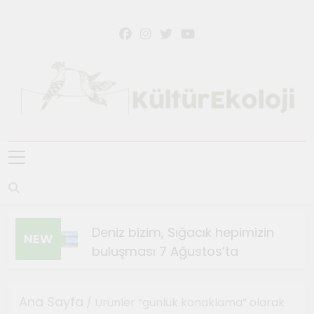
Skip
to
content
KültürEkoloji
Deniz bizim, Sığacık hepimizin
NEW
buluşması 7 Ağustos’ta
Ağustos 4, 2026
Sığacık’ta Teosfest Kısa
Ana Sayfa
/ Ürünler “günlük konaklama” olarak
Film Günleri başlıyor