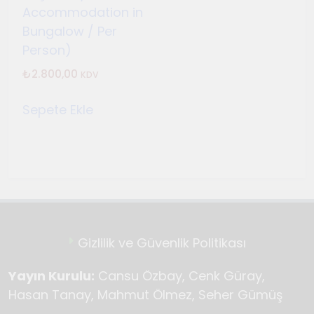
Temmuz 2, 2026
Accommodation in
Tuvalin ötesindeki sonsuz
Bungalow / Per
döngü
Person)
Haziran 10, 2026
₺
2.800,00
KDV
Bauhaus
Haziran 3, 2026
Sepete Ekle
Genç gazeteciler için
Seferihisar’da kültür ve sanat
haberciliği atölyeleri
Mayıs 22, 2026
düzenlendi
Gizlilik ve Güvenlik Politikası
Yayın Kurulu:
Cansu Özbay, Cenk Güray,
Hasan Tanay, Mahmut Ölmez, Seher Gümüş