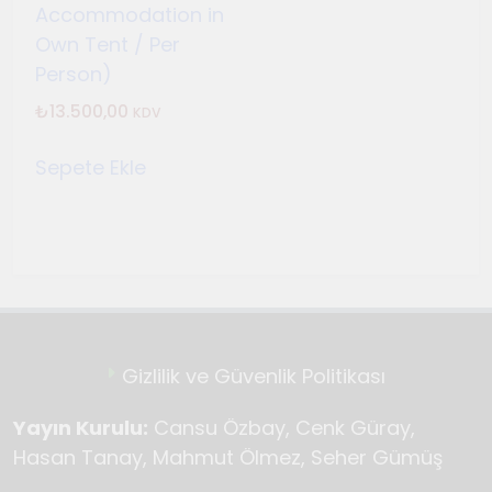
Accommodation in
Own Tent / Per
Person)
₺
13.500,00
KDV
Sepete Ekle
Gizlilik ve Güvenlik Politikası
Yayın Kurulu:
Cansu Özbay, Cenk Güray,
Hasan Tanay, Mahmut Ölmez, Seher Gümüş