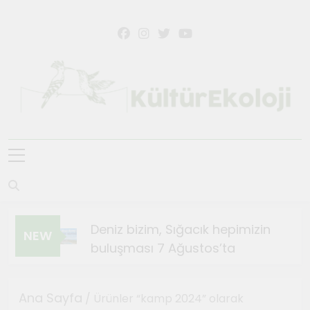
Skip
to
content
KültürEkoloji
Deniz bizim, Sığacık hepimizin
NEW
buluşması 7 Ağustos’ta
Ağustos 4, 2026
Sığacık’ta Teosfest Kısa
Ana Sayfa
/ Ürünler “kamp 2024” olarak
Film Günleri başlıyor