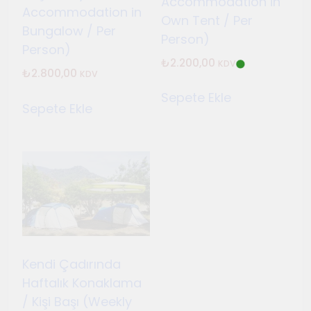
Accommodation in
Temmuz 2, 2026
Accommodation in
Own Tent / Per
Tuvalin ötesindeki sonsuz
Bungalow / Per
Person)
döngü
Person)
₺
2.200,00
Haziran 10, 2026
KDV
₺
2.800,00
KDV
Bauhaus
Sepete Ekle
Haziran 3, 2026
Sepete Ekle
Genç gazeteciler için
Seferihisar’da kültür ve sanat
haberciliği atölyeleri
Mayıs 22, 2026
düzenlendi
Kendi Çadırında
Haftalık Konaklama
/ Kişi Başı (Weekly