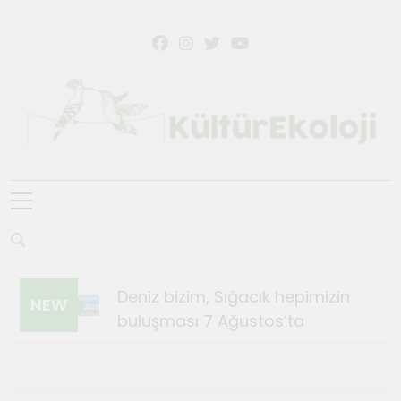
Skip
to
content
KültürEkoloji
Deniz bizim, Sığacık hepimizin
NEW
buluşması 7 Ağustos’ta
Ağustos 4, 2026
Sığacık’ta Teosfest Kısa Film
Günleri başlıyor