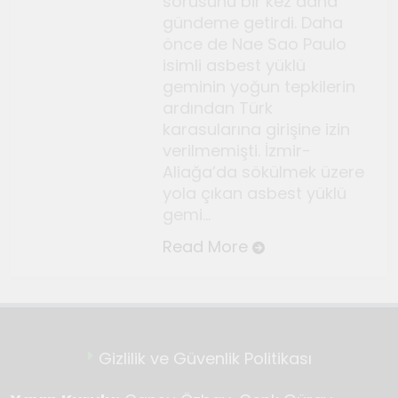
sorusunu bir kez daha
Temmuz 2, 2026
gündeme getirdi. Daha
Tuvalin ötesindeki sonsuz
önce de Nae Sao Paulo
döngü
isimli asbest yüklü
Haziran 10, 2026
geminin yoğun tepkilerin
Bauhaus
ardından Türk
karasularına girişine izin
Haziran 3, 2026
verilmemişti. İzmir-
Genç gazeteciler için
Aliağa’da sökülmek üzere
Seferihisar’da kültür ve sanat
yola çıkan asbest yüklü
haberciliği atölyeleri
Mayıs 22, 2026
gemi…
düzenlendi
Read More
Gizlilik ve Güvenlik Politikası