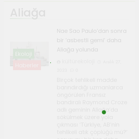
Aliağa
Ağustos 4, 2026
TeosFest 2026 coşkuyla
başladı
Nae Sao Paulo’dan sonra
Ağustos 2, 2026
bir ‘asbestli gemi’ daha
Sanatçılar Şehri’nin festivali
Aliağa yolunda
TeosFest 2026 1 Ağustos’ta
Ekoloji
başlıyor
kültürekoloji
Temmuz 28, 2026
Aralık 27,
Haberler
Orhanlı Köyü’nde orman
2023
0
yangınlarına karşı önlem ve
Birçok tehlikeli madde
dayanışma toplantısı yapıldı
barındırdığı uzmanlarca
Temmuz 21, 2026
öngörülen Fransız
Genç Gazeteciler için Kültür
bandıralı Raymond Croze
ve Sanat Haberciliği Notları
adlı geminin Aliağa’da
Temmuz 17, 2026
sökülmek üzere yola
Renklerin sesini duyan
çıkması ‘Türkiye, AB’nin
adam: Kandinsky ile sıra dışı
tehlikeli atık çöplüğü mü?’
bir senfoni