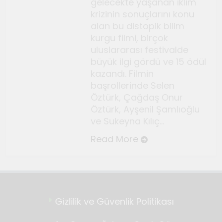
gelecekte yaşanan iklim
Temmuz 2, 2026
krizinin sonuçlarını konu
Tuvalin ötesindeki sonsuz
alan bu distopik bilim
döngü
kurgu filmi, birçok
Haziran 10, 2026
uluslararası festivalde
Bauhaus
büyük ilgi gördü ve 15 ödül
kazandı. Filmin
Haziran 3, 2026
başrollerinde Selen
Genç gazeteciler için
Öztürk, Çağdaş Onur
Seferihisar’da kültür ve sanat
Öztürk, Ayşenil Şamlıoğlu
haberciliği atölyeleri
Mayıs 22, 2026
ve Sukeyna Kılıç…
düzenlendi
Read More
Gizlilik ve Güvenlik Politikası