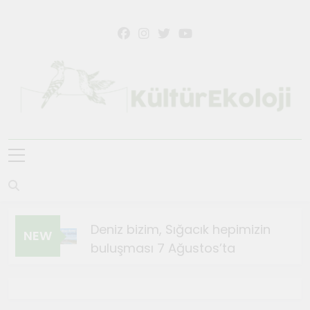
Skip
to
content
KültürEkoloji
Deniz bizim, Sığacık hepimizin
NEW
buluşması 7 Ağustos’ta
Ağustos 4, 2026
Sığacık’ta Teosfest Kısa Film
Günleri başlıyor