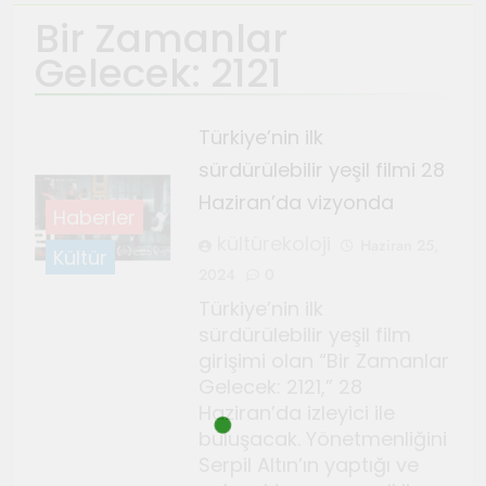
Bir Zamanlar
Ağustos 4, 2026
TeosFest 2026 coşkuyla
Gelecek: 2121
başladı
Ağustos 2, 2026
Türkiye’nin ilk
Sanatçılar Şehri’nin festivali
sürdürülebilir yeşil filmi 28
TeosFest 2026 1 Ağustos’ta
Haziran’da vizyonda
başlıyor
Temmuz 28, 2026
Haberler
Orhanlı Köyü’nde orman
kültürekoloji
Haziran 25,
Kültür
yangınlarına karşı önlem ve
2024
0
dayanışma toplantısı yapıldı
Türkiye’nin ilk
Temmuz 21, 2026
Genç Gazeteciler için Kültür
sürdürülebilir yeşil film
girişimi olan “Bir Zamanlar
ve Sanat Haberciliği Notları
Gelecek: 2121,” 28
Temmuz 17, 2026
Haziran’da izleyici ile
Renklerin sesini duyan
buluşacak. Yönetmenliğini
adam: Kandinsky ile sıra dışı
Serpil Altın’ın yaptığı ve
bir senfoni