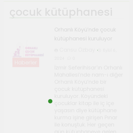
çocuk kütüphanesi
Ağustos 4, 2026
TeosFest 2026 coşkuyla
başladı
Orhanlı Köyü’nde çocuk
Ağustos 2, 2026
kütüphanesi kuruluyor
Sanatçılar Şehri’nin festivali
TeosFest 2026 1 Ağustos’ta
Cansu Özbay
Eylül 6,
başlıyor
2024
0
Temmuz 28, 2026
Haberler
Orhanlı Köyü’nde orman
İzmir Seferihisar’ın Orhanlı
yangınlarına karşı önlem ve
Mahallesi’nde nam-ı diğer
Orhanlı Köyü’nde bir
dayanışma toplantısı yapıldı
Temmuz 21, 2026
çocuk kütüphanesi
Genç Gazeteciler için Kültür
kuruluyor. Köyündeki
ve Sanat Haberciliği Notları
çocuklar kitap ile iç içe
Temmuz 17, 2026
yaşasın diye kütüphane
Renklerin sesini duyan
kurma işine girişen Pınar
ile konuştuk. Her geçen
adam: Kandinsky ile sıra dışı
gün kütüphaneye gelen
bir senfoni