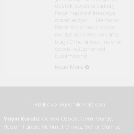
Temmuz 2, 2026
destek sayısı artarken,
Tuvalin ötesindeki sonsuz
Pınar hepimizi imeceye
döngü
davet ediyor. – Merhaba
Pınar! Bir süredir sosyal
Haziran 10, 2026
Bauhaus
medyada Seferihasar’a
bağlı Orhanlı Köyü’nde bir
Haziran 3, 2026
çocuk kütüphanesi
Genç gazeteciler için
kurulmasına…
Seferihisar’da kültür ve sanat
Read More
haberciliği atölyeleri
Mayıs 22, 2026
düzenlendi
Gizlilik ve Güvenlik Politikası
Yayın Kurulu:
Cansu Özbay, Cenk Güray,
Hasan Tanay, Mahmut Ölmez, Seher Gümüş