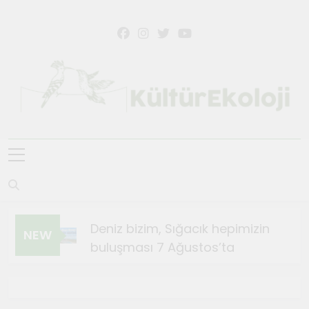
Skip
to
content
KültürEkoloji
Deniz bizim, Sığacık hepimizin
NEW
buluşması 7 Ağustos’ta
Ağustos 4, 2026
Sığacık’ta Teosfest Kısa Film
Günleri başlıyor