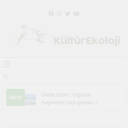
Skip
to
content
KültürEkoloji
Deniz bizim, Sığacık
NEW
hepimizin buluşması 7
Ağustos’ta
Ağustos 4, 2026
Sığacık’ta Teosfest Kısa Film
Günleri başlıyor