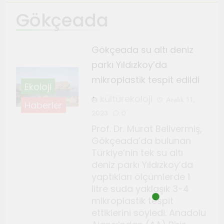
Gökçeada
Ağustos 4, 2026
TeosFest 2026 coşkuyla
başladı
Gökçeada su altı deniz
Ağustos 2, 2026
parkı Yıldızkoy’da
Sanatçılar Şehri’nin festivali
mikroplastik tespit edildi
TeosFest 2026 1 Ağustos’ta
Ekoloji
başlıyor
kültürekoloji
Temmuz 28, 2026
Aralık 11,
Haberler
Orhanlı Köyü’nde orman
2023
0
yangınlarına karşı önlem ve
Prof. Dr. Murat Belivermiş,
dayanışma toplantısı yapıldı
Gökçeada’da bulunan
Temmuz 21, 2026
Türkiye’nin tek su altı
Genç Gazeteciler için Kültür
deniz parkı Yıldızkoy’da
ve Sanat Haberciliği Notları
yaptıkları ölçümlerde 1
Temmuz 17, 2026
litre suda yaklaşık 3-4
Renklerin sesini duyan
mikroplastik tespit
adam: Kandinsky ile sıra dışı
ettiklerini söyledi. Anadolu
bir senfoni