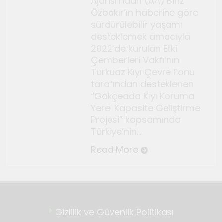
Ajansı’ndan (AA) Biriz
Temmuz 2, 2026
Özbakır’ın haberine göre
Tuvalin ötesindeki sonsuz
sürdürülebilir yaşamı
döngü
desteklemek amacıyla
Haziran 10, 2026
2022’de kurulan Etki
Bauhaus
Çemberleri Vakfı’nın
Turkuaz Kıyı Çevre Fonu
Haziran 3, 2026
tarafından desteklenen
Genç gazeteciler için
“Gökçeada Kıyı Koruma
Seferihisar’da kültür ve sanat
Yerel Kapasite Geliştirme
haberciliği atölyeleri
Mayıs 22, 2026
Projesi” kapsamında
düzenlendi
Türkiye’nin…
Read More
Gizlilik ve Güvenlik Politikası