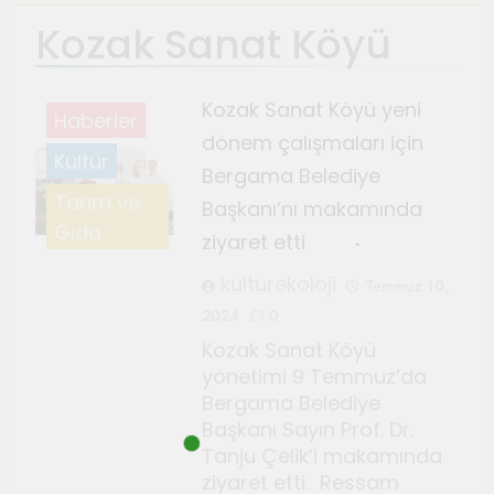
Kozak Sanat Köyü
Ağustos 4, 2026
TeosFest 2026 coşkuyla
başladı
Kozak Sanat Köyü yeni
Haberler
Ağustos 2, 2026
dönem çalışmaları için
Sanatçılar Şehri’nin festivali
Kültür
Bergama Belediye
TeosFest 2026 1 Ağustos’ta
Tarım ve
Başkanı’nı makamında
başlıyor
Temmuz 28, 2026
Gıda
ziyaret etti
Orhanlı Köyü’nde orman
yangınlarına karşı önlem ve
kültürekoloji
Temmuz 10,
dayanışma toplantısı yapıldı
Temmuz 21, 2026
2024
0
Genç Gazeteciler için Kültür
Kozak Sanat Köyü
ve Sanat Haberciliği Notları
yönetimi 9 Temmuz’da
Bergama Belediye
Temmuz 17, 2026
Başkanı Sayın Prof. Dr.
Renklerin sesini duyan
Tanju Çelik’i makamında
adam: Kandinsky ile sıra dışı
ziyaret etti. Ressam
bir senfoni