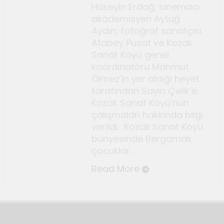
Temmuz 2, 2026
Hüseyin Erdağ, sinemacı
Tuvalin ötesindeki sonsuz
akademisyen Aytuğ
döngü
Aydın, fotoğraf sanatçısı
Atabey Pusat ve Kozak
Haziran 10, 2026
Sanat Köyü genel
Bauhaus
koordinatörü Mahmut
Haziran 3, 2026
Ölmez’in yer aldığı heyet
Genç gazeteciler için
tarafından Sayın Çelik’e
Seferihisar’da kültür ve sanat
Kozak Sanat Köyü’nün
haberciliği atölyeleri
çalışmaları hakkında bilgi
Mayıs 22, 2026
verildi. Kozak Sanat Köyü
düzenlendi
bünyesinde Bergamalı
çocuklar…
Read More