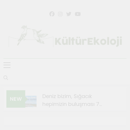
Skip
to
content
KültürEkoloji
Deniz bizim, Sığacık
NEW
hepimizin buluşması 7
Ağustos’ta
Ağustos 4, 2026
Sığacık’ta Teosfest Kısa Film
Günleri başlıyor