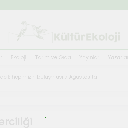
KültürEkoloji
r
Ekoloji
Tarım ve Gıda
Yayınlar
Yazarla
ğacık hepimizin buluşması 7 Ağustos’ta
fest Kısa Film Günleri başlıyor
TeosFe
Ağustos 2,
i’nin festivali TeosFest 2026 1 Ağustos’ta başlıyor
rciliği
de orman yangınlarına karşı önlem ve dayanışma top