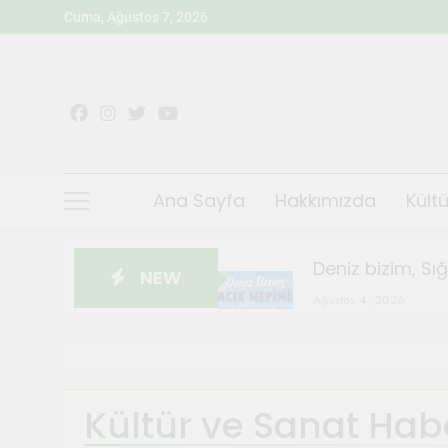
Skip
Cuma, Ağustos 7, 2026
to
content
Ana Sayfa
Hakkımızda
Kültü
Deniz bizim, Sı
NEW
Ağustos 4, 2026
Sığacık’ta Teos
Ağustos 4, 2026
Sanatçılar Şehr
Kültür ve Sanat Habe
Temmuz 28, 2026
Orhanlı Köyü’n