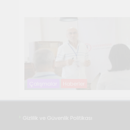
Temmuz 21, 2026
Genç Gazetecile
Temmuz 17, 2026
Renklerin sesin
Temmuz 2, 2026
Tuvalin ötesin
Haziran 10, 2026
Genç gazetecile
Mayıs 22, 2026
Çalışmalar
Haberler
Gizlilik ve Güvenlik Politikası