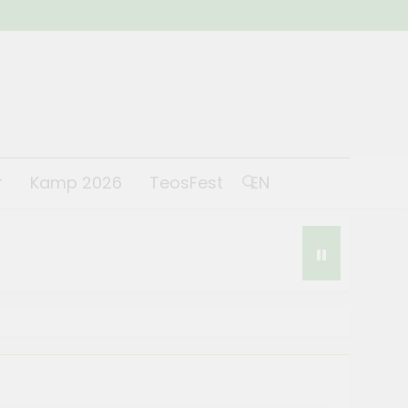
r
Kamp 2026
TeosFest
EN
st 2026 coşkuyla başladı
 2026
lantısı yapıldı