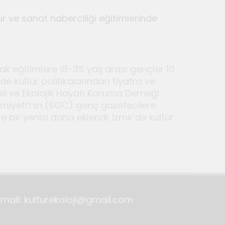
ür ve sanat haberciliği eğitimlerinde
ak eğitimlere 18-35 yaş arası gençler 10
e kültür politikalarından tiyatro ve
rel ve Ekolojik Hayatı Koruma Derneği
Cemiyeti’nin (SGC) genç gazetecilere
lyeleri düzenlendi
re bir yenisi daha eklendi. İzmir’de kültür
Email: kulturekoloji@gmail.com