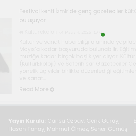
Festival kenti İzmir’de genç gazeteciler kült
r için Kültür ve Sanat Haberciliği Notları
buluşuyor
Kültürekoloji
Mayıs 4, 2026
0
i duyan adam: Kandinsky ile sıra dışı bir senfoni
Kültür ve sanat haberciliği alanında yapılac
Mayıs’a kadar başvuruda bulunabilir. Eğitimd
deki sonsuz döngü
Bauhaus
müziğe kadar birçok başlık yer alıyor. Kültü
Haziran 3, 2026
(KültürEkoloji) ve Seferihisar Gazeteciler 
r için Seferihisar’da kültür ve sanat haberciliği atö
yönelik üç yıldır birlikte düzenlediği eğitimle
ve sanat…
Read More
Yayın Kurulu:
Cansu Özbay, Cenk Güray,
Hasan Tanay, Mahmut Ölmez, Seher Gümüş