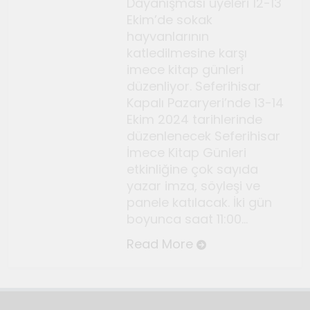
Dayanışması üyeleri 12-13
Temmuz 2, 2026
Ekim’de sokak
Tuvalin ötesindeki sonsuz
hayvanlarının
döngü
katledilmesine karşı
Haziran 10, 2026
imece kitap günleri
Bauhaus
düzenliyor. Seferihisar
Kapalı Pazaryeri’nde 13-14
Haziran 3, 2026
Ekim 2024 tarihlerinde
Genç gazeteciler için
düzenlenecek Seferihisar
Seferihisar’da kültür ve sanat
İmece Kitap Günleri
haberciliği atölyeleri
Mayıs 22, 2026
etkinliğine çok sayıda
düzenlendi
yazar imza, söyleşi ve
panele katılacak. İki gün
boyunca saat 11:00…
Read More