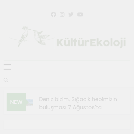
Skip
to
content
KültürEkoloji
Deniz bizim, Sığacık hepimizin
NEW
buluşması 7 Ağustos’ta
Ağustos 4, 2026
Sığacık’ta Teosfest Kısa Film
Günleri başlıyor