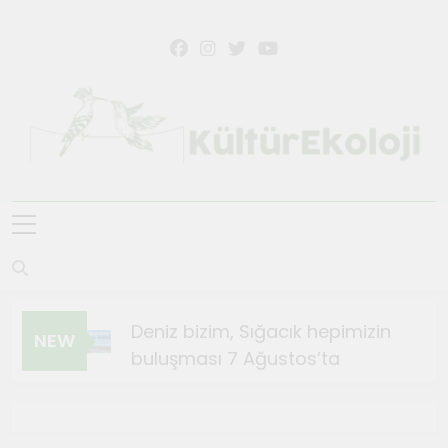
Skip
to
content
KültürEkoloji
Deniz bizim, Sığacık hepimizin
NEW
buluşması 7 Ağustos’ta
Ağustos 4, 2026
Sığacık’ta Teosfest Kısa Film
Günleri başlıyor