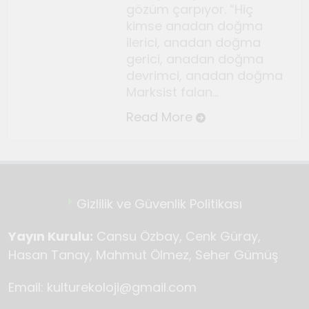
Temmuz 2, 2026
gözüm çarpıyor. “Hiç
Tuvalin ötesindeki sonsuz
kimse anadan doğma
döngü
ilerici, anadan doğma
gerici, anadan doğma
Haziran 10, 2026
devrimci, anadan doğma
Bauhaus
Marksist falan…
Haziran 3, 2026
Read More
Genç gazeteciler için
Seferihisar’da kültür ve sanat
haberciliği atölyeleri
Mayıs 22, 2026
düzenlendi
Gizlilik ve Güvenlik Politikası
Yayın Kurulu:
Cansu Özbay, Cenk Güray,
Hasan Tanay, Mahmut Ölmez, Seher Gümüş
Email: kulturekoloji@gmail.com