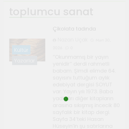
toplumcu sanat
Ağustos 4, 2026
TeosFest 2026 coşkuyla
başladı
Çikolata tadında
Ağustos 2, 2026
Nazan Uçak
Sanatçılar Şehri’nin festivali
Mart 30,
TeosFest 2026 1 Ağustos’ta
2026
0
Kültür
başlıyor
‘‘Okunmamış bir yayın
Temmuz 28, 2026
Yazarlar
yenidir’’ derdi rahmetli
Orhanlı Köyü’nde orman
babam. Şimdi elimde 64.
yangınlarına karşı önlem ve
sayısını tuttuğum aylık
dayanışma toplantısı yapıldı
Temmuz 21, 2026
edebiyat dergisi SOYUT
Genç Gazeteciler için Kültür
var. Yayın yılı 1973. Baba
ve Sanat Haberciliği Notları
yadigârı diğer kitapların
arasına sıkışmış incecik 80
Temmuz 17, 2026
sayfalık bir kitap dergi.
Renklerin sesini duyan
Sayfa 34’teki Hasan
adam: Kandinsky ile sıra dışı
Hüseyin’in şu satırlarına
bir senfoni