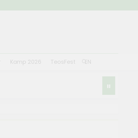
r
Kamp 2026
TeosFest
EN
st 2026 coşkuyla başladı
 2026
lantısı yapıldı