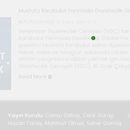
Mustafa Karabulut Yarımada Gazetecilik Öd
r için Kültür ve Sanat Haberciliği Notları
Kültürekoloji
Eylül 2, 2024
0
Seferihisar Gazeteciler Cemiyeti (SGC) taraf
i duyan adam: Kandinsky ile sıra dışı bir senfoni
Karabulut Yarımada Gazetecilik Ödülleri’ne 
gazeteci Mustafa Karabulut adına düzenlen
deki sonsuz döngü
Bauhaus
haber, video ve fotoğraf dallarında ödüller s
orman yangınlarına dikkat çekmek için özel b
Haziran 3, 2026
r için Seferihisar’da kültür ve sanat haberciliği atö
Gazeteciler Cemiyeti (SGC), 10 Ocak Çalışa
Read More
Yayın Kurulu:
Cansu Özbay, Cenk Güray,
Hasan Tanay, Mahmut Ölmez, Seher Gümüş