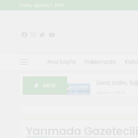
Skip
Cuma, Ağustos 7, 2026
to
content
Ana Sayfa
Hakkımızda
Kültü
Deniz bizim, Sı
NEW
Ağustos 4, 2026
Sığacık’ta Teos
Ağustos 4, 2026
Sanatçılar Şehr
Yarımada Gazetecili
Temmuz 28, 2026
Orhanlı Köyü’n