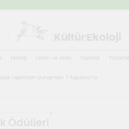
KültürEkoloji
r
Ekoloji
Tarım ve Gıda
Yayınlar
Yazarla
ğacık hepimizin buluşması 7 Ağustos’ta
fest Kısa Film Günleri başlıyor
TeosFe
Ağustos 2,
i’nin festivali TeosFest 2026 1 Ağustos’ta başlıyor
k Ödülleri
de orman yangınlarına karşı önlem ve dayanışma top