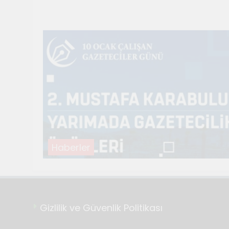
Temmuz 21, 2026
Genç Gazetecile
Temmuz 17, 2026
Renklerin sesin
Temmuz 2, 2026
Tuvalin ötesin
Haziran 10, 2026
Genç gazetecile
Mayıs 22, 2026
Haberler
Gizlilik ve Güvenlik Politikası