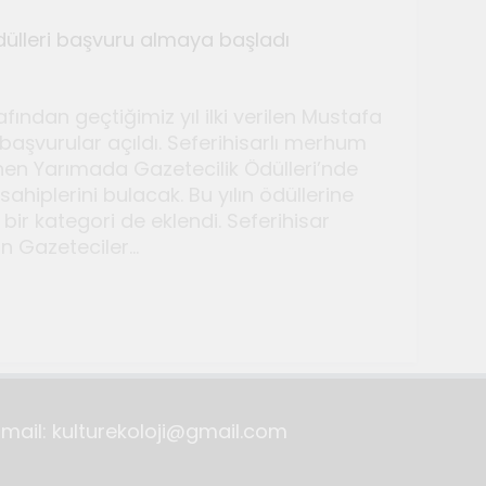
ülleri başvuru almaya başladı
ından geçtiğimiz yıl ilki verilen Mustafa
başvurular açıldı. Seferihisarlı merhum
en Yarımada Gazetecilik Ödülleri’nde
ahiplerini bulacak. Bu yılın ödüllerine
ir kategori de eklendi. Seferihisar
lyeleri düzenlendi
n Gazeteciler…
Email: kulturekoloji@gmail.com