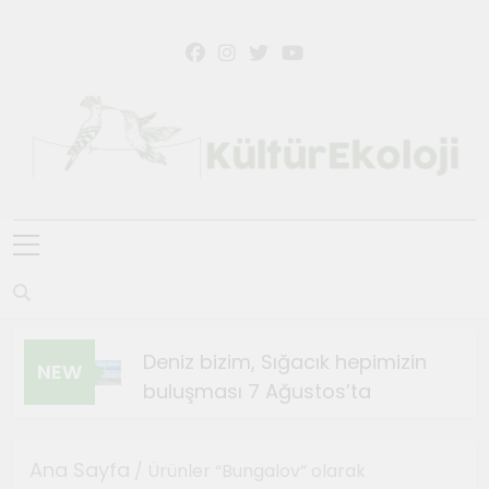
Skip
to
content
KültürEkoloji
Deniz bizim, Sığacık hepimizin
NEW
buluşması 7 Ağustos’ta
Ağustos 4, 2026
Sığacık’ta Teosfest Kısa
Ana Sayfa
/ Ürünler “Bungalov” olarak
Film Günleri başlıyor