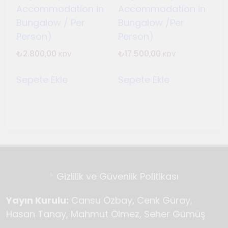
Temmuz 2, 2026
Accommodation in
Accommodation in
Tuvalin ötesindeki sonsuz
Bungalow / Per
Bungalow /Per
döngü
Person)
Person)
Haziran 10, 2026
₺
2.800,00
₺
17.500,00
KDV
KDV
Bauhaus
Haziran 3, 2026
Sepete Ekle
Sepete Ekle
Genç gazeteciler için
Seferihisar’da kültür ve sanat
haberciliği atölyeleri
Mayıs 22, 2026
düzenlendi
Gizlilik ve Güvenlik Politikası
Yayın Kurulu:
Cansu Özbay, Cenk Güray,
Hasan Tanay, Mahmut Ölmez, Seher Gümüş