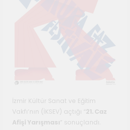
Temmuz 2, 2026
Tuvalin ötesindeki sonsuz
döngü
Haziran 10, 2026
Bauhaus
Haziran 3, 2026
Genç gazeteciler için
Seferihisar’da kültür ve sanat
haberciliği atölyeleri
Mayıs 22, 2026
düzenlendi
İzmir Kültür Sanat ve Eğitim
Vakfı’nın (İKSEV) açtığı “
21. Caz
Afişi Yarışması
” sonuçlandı.