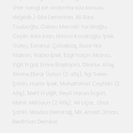
(Her hangi bir sıralama söz konusu
değildir.) Sıla Demirkan, Ali Rıza
Tüylüoğlu, Cansu Mercan Yürükoğlu,
Ceylin Ada İnan, Havva Korukoğlu, İpek
Güleç, Esranur Çatalbaş, Buse Nur
Yıldırım, Rabia İpek, Ezgi Yalçın Akarsu,
Yiğit Ergül, Emre Başköprü, Dilanur Ataş,
Amine Ebrar Üstün (2 afiş), İlgi Selen
Şahin, Hazar İpek, Muhammet Ceyhan (2
Afiş), Mert Eryiğit, Seyit Harun Ergün,
Mahir Akkoyun (2 Afiş), Ali Uçar, Onur
Şahin, Mavisu Demirağ, Mir Amed Orhan,
Bedirhan Demirel.