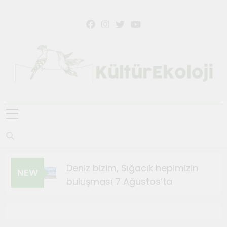
KültürEkoloji
Deniz bizim, Sığacık hepimizin
NEW
buluşması 7 Ağustos’ta
Ağustos 4, 2026
Sığacık’ta Teosfest Kısa Film
Günleri başlıyor