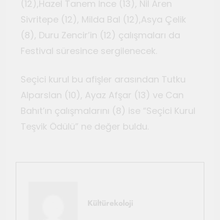
(12),Hazel Tanem İnce (13), Nil Aren
Sivritepe (12), Milda Bal (12),Asya Çelik
(8), Duru Zencir’in (12) çalışmaları da
Festival süresince sergilenecek.
Seçici kurul bu afişler arasından Tutku
Alparslan (10), Ayaz Afşar (13) ve Can
Bahıt’ın çalışmalarını (8) ise “Seçici Kurul
Teşvik Ödülü” ne değer buldu.
Kültürekoloji