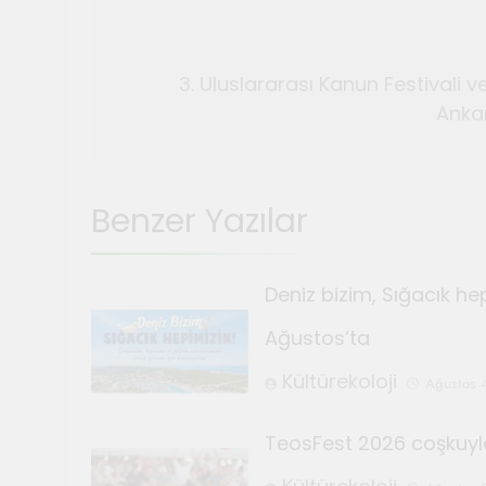
3. Uluslararası Kanun Festival
Ankar
Benzer Yazılar
Deniz bizim, Sığacık he
Ağustos’ta
Kültürekoloji
Ağustos 
TeosFest 2026 coşkuyl