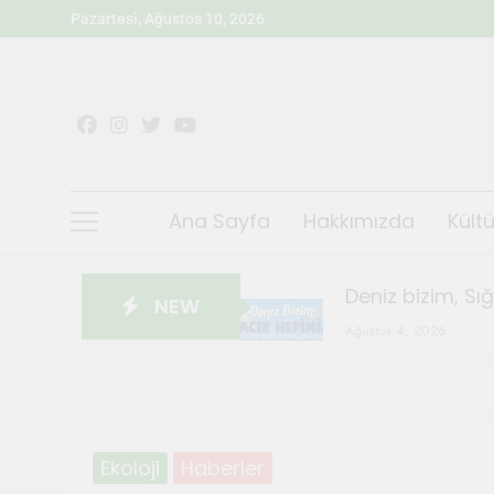
Pazartesi, Ağustos 10, 2026
Ana Sayfa
Hakkımızda
Kültü
Deniz bizim, Sı
NEW
Ağustos 4, 2026
Sığacık’ta Teos
Ağustos 4, 2026
Sanatçılar Şehr
Temmuz 28, 2026
Ekoloji
Haberler
Orhanlı Köyü’n