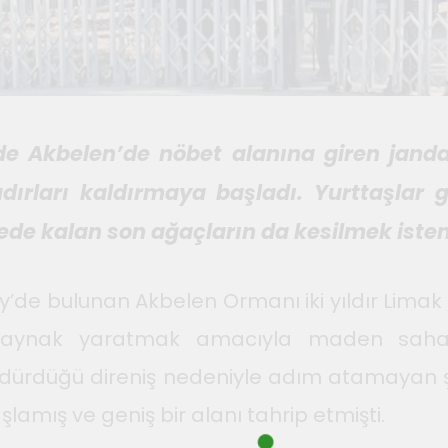
e Akbelen’de nöbet alanına giren jandar
dırları kaldırmaya başladı. Yurttaşlar gö
gede kalan son ağaçların da kesilmek iste
öy’de bulunan Akbelen Ormanı iki yıldır Limak H
e kaynak yaratmak amacıyla maden sahas
kla sürdürdüğü direniş nedeniyle adım atamaya
mış ve geniş bir alanı tahrip etmişti.