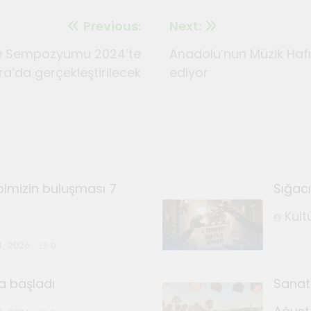
Previous:
Next:
i ve Sempozyumu 2024’te
Anadolu’nun Müzik Hafı
a’da gerçekleştirilecek
ediyor
pimizin buluşması 7
Sığacı
Kült
4, 2026
0
a başladı
Sanatç