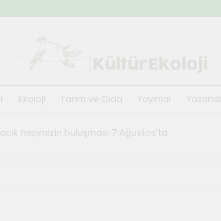
KültürEkoloji
r
Ekoloji
Tarım ve Gıda
Yayınlar
Yazarla
ğacık hepimizin buluşması 7 Ağustos’ta
fest Kısa Film Günleri başlıyor
TeosFe
Ağustos 2,
i’nin festivali TeosFest 2026 1 Ağustos’ta başlıyor
de orman yangınlarına karşı önlem ve dayanışma top