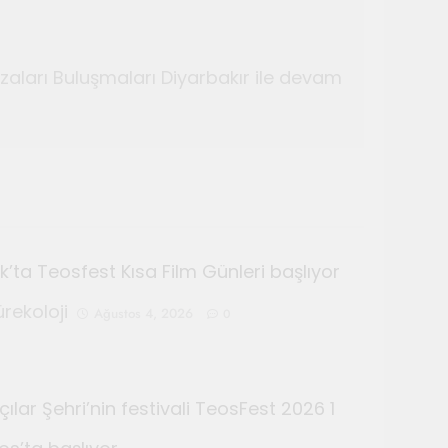
zaları Buluşmaları Diyarbakır ile devam
k’ta Teosfest Kısa Film Günleri başlıyor
ürekoloji
Ağustos 4, 2026
0
ılar Şehri’nin festivali TeosFest 2026 1