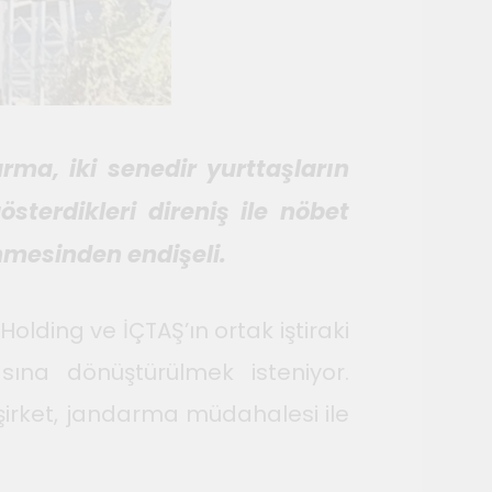
ma, iki senedir yurttaşların
sterdikleri direniş ile nöbet
nmesinden endişeli.
olding ve İÇTAŞ’ın ortak iştiraki
ına dönüştürülmek isteniyor.
n şirket, jandarma müdahalesi ile