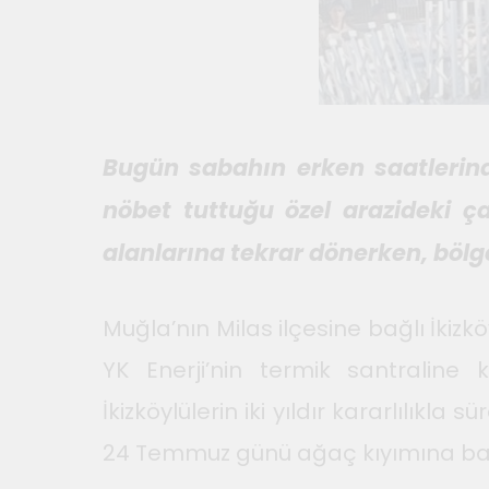
Bugün sabahın erken saatlerind
nöbet tuttuğu özel arazideki ça
alanlarına tekrar dönerken, böl
Muğla’nın Milas ilçesine bağlı İkizk
YK Enerji’nin termik santralin
İkizköylülerin iki yıldır kararlılı
24 Temmuz günü ağaç kıyımına başla