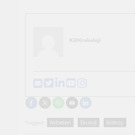
Kültürekoloji
Akbelen
Ekoloji
İkizköy
Tagged: