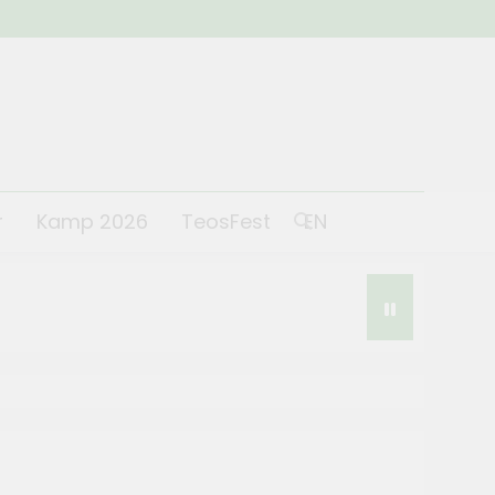
r
Kamp 2026
TeosFest
EN
st 2026 coşkuyla başladı
 2026
lantısı yapıldı