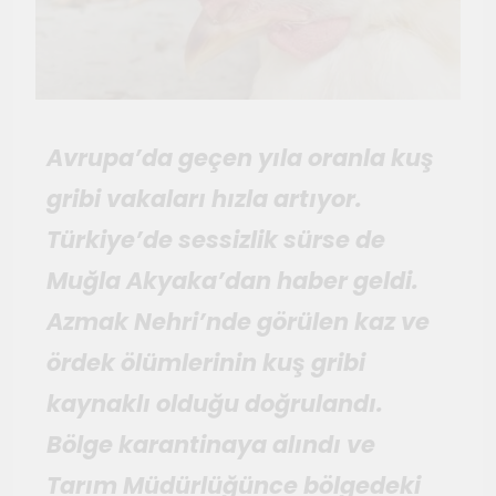
Temmuz 2, 2026
Tuvalin ötesindeki sonsuz
döngü
Haziran 10, 2026
Bauhaus
Avrupa’da geçen yıla oranla kuş
Haziran 3, 2026
Genç gazeteciler için
gribi vakaları hızla artıyor.
Seferihisar’da kültür ve sanat
Türkiye’de sessizlik sürse de
haberciliği atölyeleri
Mayıs 22, 2026
Muğla Akyaka’dan haber geldi.
düzenlendi
Azmak Nehri’nde görülen kaz ve
ördek ölümlerinin kuş gribi
kaynaklı olduğu doğrulandı.
Bölge karantinaya alındı ve
Tarım Müdürlüğünce bölgedeki