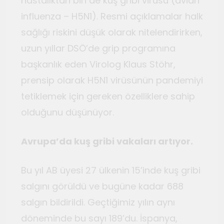
hastalıktan biri de kuş gribi virüsü (avian
influenza – H5N1). Resmi açıklamalar halk
sağlığı riskini düşük olarak nitelendirirken,
uzun yıllar DSÖ’de grip programına
başkanlık eden Virolog Klaus Stöhr,
prensip olarak H5N1 virüsünün pandemiyi
tetiklemek için gereken özelliklere sahip
olduğunu düşünüyor.
Avrupa’da kuş gribi vakaları artıyor.
Bu yıl AB üyesi 27 ülkenin 15’inde kuş gribi
salgını görüldü ve bugüne kadar 688
salgın bildirildi. Geçtiğimiz yılın aynı
döneminde bu sayı 189’du. İspanya,