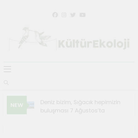
KültürEkoloji
Deniz bizim, Sığacık hepimizin
NEW
buluşması 7 Ağustos’ta
Ağustos 4, 2026
Sığacık’ta Teosfest Kısa Film
Günleri başlıyor