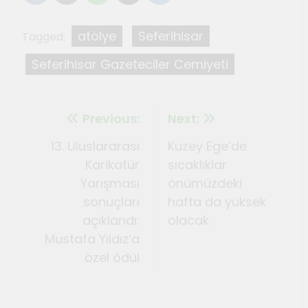
atölye
Seferihisar
Tagged:
Seferihisar Gazeteciler Cemiyeti
Previous:
Next:
13. Uluslararası
Kuzey Ege’de
Karikatür
sıcaklıklar
Yarışması
önümüzdeki
sonuçları
hafta da yüksek
açıklandı:
olacak
Mustafa Yıldız’a
özel ödül