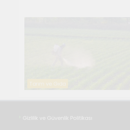
Temmuz 21, 2026
Genç Gazetecile
Temmuz 17, 2026
Renklerin sesin
Temmuz 2, 2026
Tuvalin ötesin
Haziran 10, 2026
Genç gazetecile
Mayıs 22, 2026
Tarım ve Gıda
Gizlilik ve Güvenlik Politikası