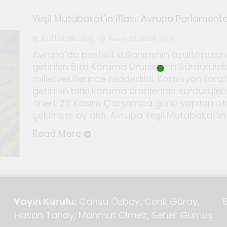
Yeşil Mutabakat’ın iflası: Avrupa Parlamento
r için Kültür ve Sanat Haberciliği Notları
Kültürekoloji
Kasım 27, 2023
0
Avrupa’da pestisit kullanımının azaltılmas
i duyan adam: Kandinsky ile sıra dışı bir senfoni
getirilen Bitki Koruma Ürünlerinin Sürdürülebi
milletvekillerince reddedildi. Komisyon ta
deki sonsuz döngü
Bauhaus
getirilen bitki koruma ürünlerinin sürdürüleb
öneri, 22 Kasım Çarşamba günü yapılan otu
Haziran 3, 2026
r için Seferihisar’da kültür ve sanat haberciliği atö
çekimser oy aldı. Avrupa Yeşil Mutabakat’ın
Read More
Yayın Kurulu:
Cansu Özbay, Cenk Güray,
Hasan Tanay, Mahmut Ölmez, Seher Gümüş