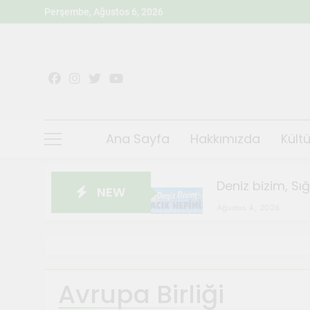
Skip
Perşembe, Ağustos 6, 2026
to
content
Ana Sayfa
Hakkımızda
Kültü
Deniz bizim, Sı
NEW
Ağustos 4, 2026
Sığacık’ta Teos
Ağustos 4, 2026
Sanatçılar Şehr
Avrupa Birliği
Temmuz 28, 2026
Orhanlı Köyü’n