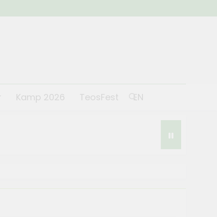
r
Kamp 2026
TeosFest
EN
st 2026 coşkuyla başladı
 2026
lantısı yapıldı