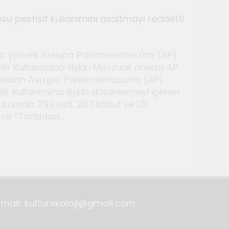
su pestisit kullanımını azaltmayı reddetti
ına yönelik Avrupa Parlamentosu’na (AP)
lir Kullanımına ilişkin Mevzuat önerisi AP
rafından Avrupa Parlamentosu’na (AP)
ilir kullanımına ilişkin düzenlemeyi içeren
rumda 299 red, 207 kabul ve 121
lyeleri düzenlendi
 ve “Tarladan…
Email: kulturekoloji@gmail.com