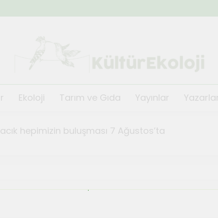
KültürEkoloji
r
Ekoloji
Tarım ve Gıda
Yayınlar
Yazarla
ğacık hepimizin buluşması 7 Ağustos’ta
fest Kısa Film Günleri başlıyor
TeosFe
Ağustos 2,
i’nin festivali TeosFest 2026 1 Ağustos’ta başlıyor
de orman yangınlarına karşı önlem ve dayanışma top