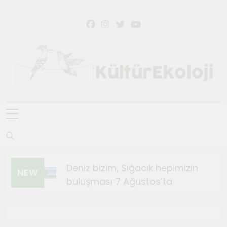
KültürEkoloji
Deniz bizim, Sığacık hepimizin
NEW
buluşması 7 Ağustos’ta
Ağustos 4, 2026
Sığacık’ta Teosfest Kısa Film
Günleri başlıyor