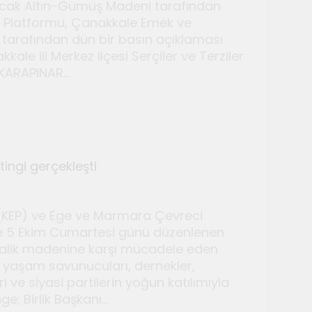
Ocak Altın-Gümüş Madeni tarafından
oji Platformu, Çanakkale Emek ve
tarafından dün bir basın açıklaması
ale ili Merkez ilçesi Serçiler ve Terziler
n KARAPINAR…
ingi gerçekleşti
 (KEP) ve Ege ve Marmara Çevreci
nde 5 Ekim Cumartesi günü düzenlenen
etalik madenine karşı mücadele eden
en yaşam savunucuları, dernekler,
ri ve siyasi partilerin yoğun katılımıyla
ge; Birlik Başkanı…