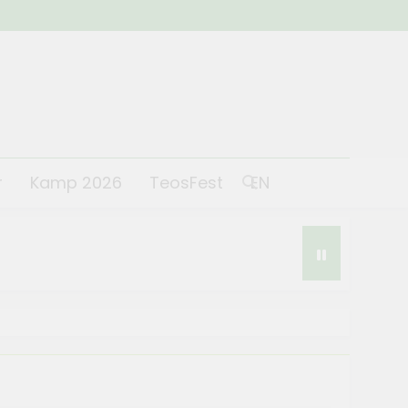
r
Kamp 2026
TeosFest
EN
st 2026 coşkuyla başladı
 2026
lantısı yapıldı