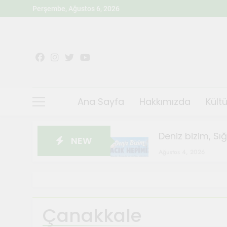
Skip
Perşembe, Ağustos 6, 2026
to
content
Ana Sayfa
Hakkımızda
Kültü
Deniz bizim, Sı
NEW
Ağustos 4, 2026
Sığacık’ta Teos
Ağustos 4, 2026
Sanatçılar Şehr
Çanakkale
Temmuz 28, 2026
Orhanlı Köyü’n