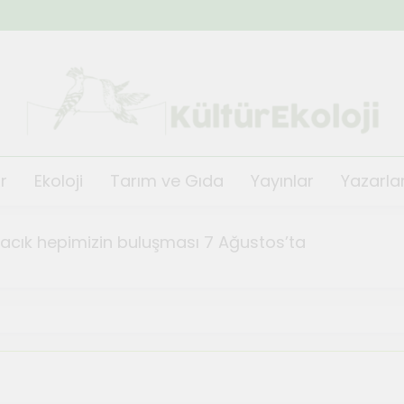
KültürEkoloji
r
Ekoloji
Tarım ve Gıda
Yayınlar
Yazarla
ğacık hepimizin buluşması 7 Ağustos’ta
fest Kısa Film Günleri başlıyor
TeosFe
Ağustos 2,
i’nin festivali TeosFest 2026 1 Ağustos’ta başlıyor
de orman yangınlarına karşı önlem ve dayanışma top