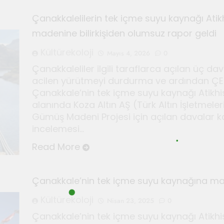
Çanakkalelilerin tek içme suyu kaynağı Atikh
r için Kültür ve Sanat Haberciliği Notları
madenine bilirkişiden olumsuz rapor geldi
Kültürekoloji
Mayıs 4, 2026
0
i duyan adam: Kandinsky ile sıra dışı bir senfoni
Çanakkaleliler ilgili taraflarca açılan üç d
acilen yürütmeyi durdurma ve ardından ÇED o
deki sonsuz döngü
Bauhaus
Çanakkale’nin tek içme suyu kaynağı Atikhi
Haziran 3, 2026
alanında Koza Altın AŞ (Türk Altın İşletmele
r için Seferihisar’da kültür ve sanat haberciliği atö
Gümüş Madeni Projesi için açılan davalar ka
incelemesi…
Read More
Çanakkale’nin tek içme suyu kaynağına ma
Kültürekoloji
Nisan 23, 2025
0
Çanakkale’nin tek içme suyu kaynağı Atikhis