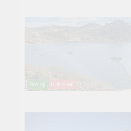
Temmuz 21, 2026
Genç Gazetecile
Temmuz 17, 2026
Renklerin sesin
Temmuz 2, 2026
Tuvalin ötesin
Haziran 10, 2026
Genç gazetecile
Mayıs 22, 2026
Ekoloji
Haberler