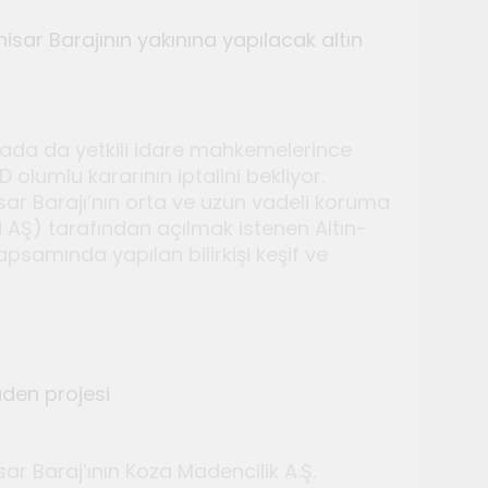
isar Barajının yakınına yapılacak altın
avada da yetkili idare mahkemelerince
lumlu kararının iptalini bekliyor.
sar Barajı’nın orta ve uzun vadeli koruma
ri AŞ) tarafından açılmak istenen Altın-
lyeleri düzenlendi
psamında yapılan bilirkişi keşif ve
den projesi
ar Baraj’ının Koza Madencilik A.Ş.