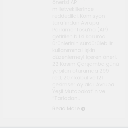
Temmuz 2, 2026
önerisi AP
Tuvalin ötesindeki sonsuz
milletvekillerince
reddedildi. Komisyon
döngü
tarafından Avrupa
Haziran 10, 2026
Parlamentosu’na (AP)
Bauhaus
getirilen bitki koruma
Haziran 3, 2026
ürünlerinin sürdürülebilir
Genç gazeteciler için
kullanımına ilişkin
düzenlemeyi içeren öneri,
Seferihisar’da kültür ve sanat
22 Kasım Çarşamba günü
haberciliği atölyeleri
Mayıs 22, 2026
yapılan oturumda 299
düzenlendi
red, 207 kabul ve 121
çekimser oy aldı. Avrupa
Yeşil Mutabakat’ın ve
“Tarladan…
Read More