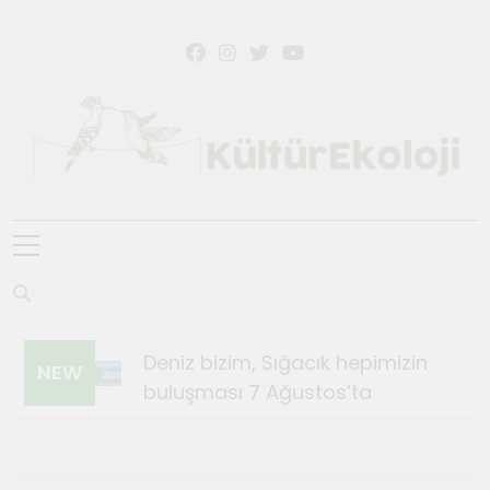
Skip
to
content
KültürEkoloji
Deniz bizim, Sığacık hepimizin
NEW
buluşması 7 Ağustos’ta
Ağustos 4, 2026
Sığacık’ta Teosfest Kısa Film
Günleri başlıyor