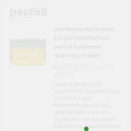
pestisit
Ağustos 4, 2026
TeosFest 2026 coşkuyla
başladı
Yeşil Mutabakat’ın iflası:
Ağustos 2, 2026
Avrupa Parlamentosu
Sanatçılar Şehri’nin festivali
pestisit kullanımını
TeosFest 2026 1 Ağustos’ta
Tarım ve
azaltmayı reddetti
başlıyor
Temmuz 28, 2026
Gıda
Orhanlı Köyü’nde orman
kültürekoloji
Kasım 27,
yangınlarına karşı önlem ve
2023
0
dayanışma toplantısı yapıldı
Temmuz 21, 2026
Avrupa’da pestisit
Genç Gazeteciler için Kültür
kullanımının azaltılmasına
ve Sanat Haberciliği Notları
yönelik Avrupa
Parlamentosu’na (AP)
Temmuz 17, 2026
getirilen Bitki Koruma
Renklerin sesini duyan
Ürünlerinin Sürdürülebilir
adam: Kandinsky ile sıra dışı
Kullanımına ilişkin Mevzuat
bir senfoni