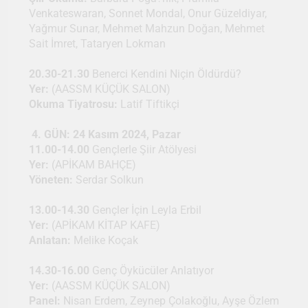
Venkateswaran, Sonnet Mondal, Onur Güzeldiyar,
Yağmur Sunar, Mehmet Mahzun Doğan, Mehmet
Sait İmret, Tataryen Lokman
20.30-21.30
Benerci Kendini Niçin Öldürdü?
Yer:
(AASSM KÜÇÜK SALON)
Okuma Tiyatrosu:
Latif Tiftikçi
4. GÜN: 24 Kasım 2024, Pazar
11.00-14.00
Gençlerle Şiir Atölyesi
Yer:
(APİKAM BAHÇE)
Yöneten:
Serdar Solkun
13.00-14.30
Gençler İçin Leyla Erbil
Yer:
(APİKAM KİTAP KAFE)
Anlatan:
Melike Koçak
14.30-16.00
Genç Öykücüler Anlatıyor
Yer:
(AASSM KÜÇÜK SALON)
Panel:
Nisan Erdem, Zeynep Çolakoğlu, Ayşe Özlem