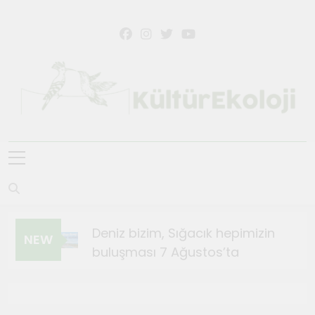
KültürEkoloji
Deniz bizim, Sığacık hepimizin
NEW
buluşması 7 Ağustos’ta
Ağustos 4, 2026
Sığacık’ta Teosfest Kısa Film
Günleri başlıyor