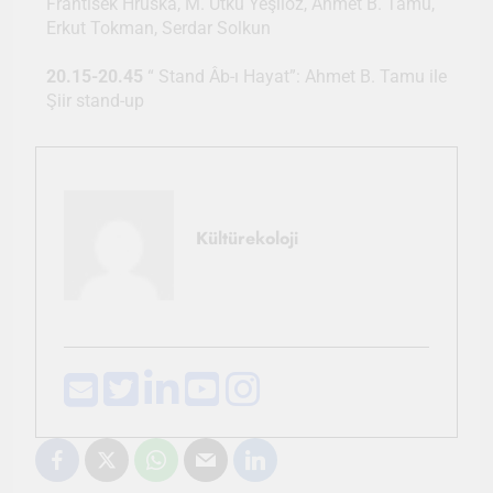
František Hruška, M. Utku Yeşilöz, Ahmet B. Tamu,
Erkut Tokman, Serdar Solkun
20.15-20.45
“ Stand Âb-ı Hayat”: Ahmet B. Tamu ile
Şiir stand-up
Kültürekoloji