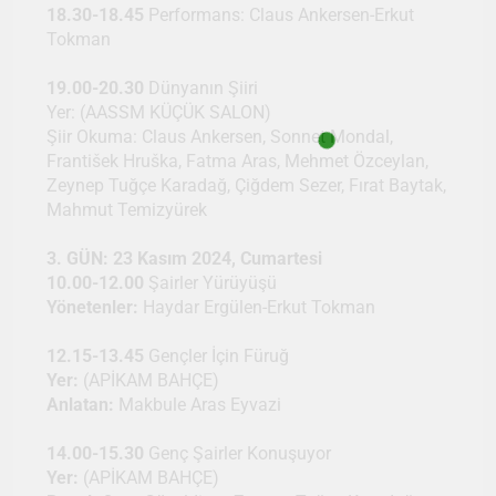
18.30-18.45
Performans: Claus Ankersen-Erkut
Tokman
19.00-20.30
Dünyanın Şiiri
Yer: (AASSM KÜÇÜK SALON)
Şiir Okuma: Claus Ankersen, Sonnet Mondal,
František Hruška, Fatma Aras, Mehmet Özceylan,
Zeynep Tuğçe Karadağ, Çiğdem Sezer, Fırat Baytak,
Mahmut Temizyürek
3. GÜN: 23 Kasım 2024, Cumartesi
10.00-12.00
Şairler Yürüyüşü
Yönetenler:
Haydar Ergülen-Erkut Tokman
12.15-13.45
Gençler İçin Füruğ
Yer:
(APİKAM BAHÇE)
Anlatan:
Makbule Aras Eyvazi
14.00-15.30
Genç Şairler Konuşuyor
Yer:
(APİKAM BAHÇE)