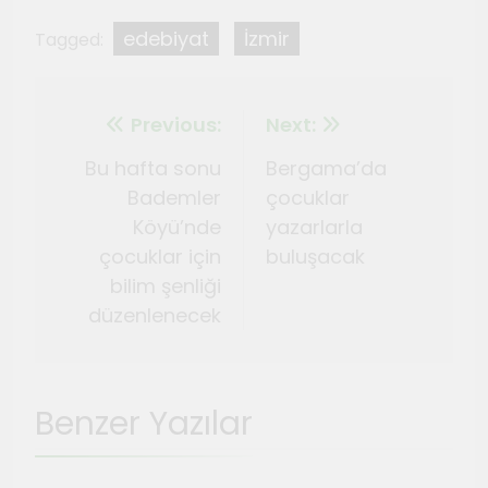
edebiyat
İzmir
Tagged:
Previous:
Next:
Bu hafta sonu
Bergama’da
Bademler
çocuklar
Köyü’nde
yazarlarla
çocuklar için
buluşacak
bilim şenliği
düzenlenecek
Benzer Yazılar