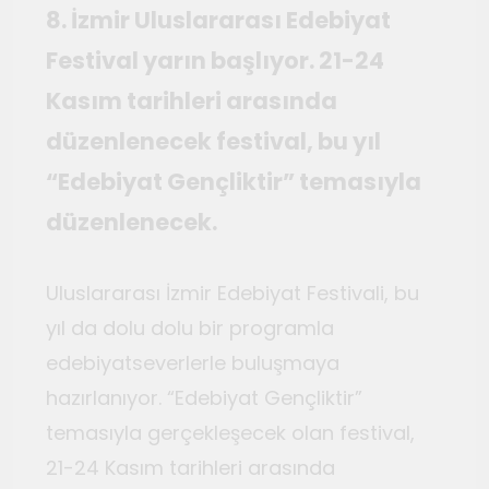
Temmuz 2, 2026
8. İzmir Uluslararası Edebiyat
Tuvalin ötesindeki sonsuz
Festival yarın başlıyor. 21-24
döngü
Kasım tarihleri arasında
Haziran 10, 2026
Bauhaus
düzenlenecek festival, bu yıl
Haziran 3, 2026
“Edebiyat Gençliktir” temasıyla
Genç gazeteciler için
Seferihisar’da kültür ve sanat
düzenlenecek.
haberciliği atölyeleri
Mayıs 22, 2026
düzenlendi
Uluslararası İzmir Edebiyat Festivali, bu
yıl da dolu dolu bir programla
edebiyatseverlerle buluşmaya
hazırlanıyor. “Edebiyat Gençliktir”
temasıyla gerçekleşecek olan festival,
21-24 Kasım tarihleri arasında