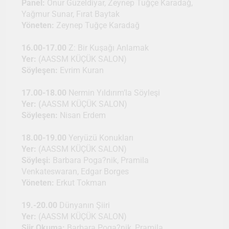
Panel:
Onur Güzeldiyar, Zeynep Tuğçe Karadağ,
Yağmur Sunar, Fırat Baytak
Yöneten:
Zeynep Tuğçe Karadağ
16.00-17.00
Z: Bir Kuşağı Anlamak
Yer:
(AASSM KÜÇÜK SALON)
Söyleşen:
Evrim Kuran
17.00-18.00
Nermin Yıldırım’la Söyleşi
Yer: (
AASSM KÜÇÜK SALON)
Söyleşen:
Nisan Erdem
18.00-19.00
Yeryüzü Konukları
Yer:
(AASSM KÜÇÜK SALON)
Söyleşi:
Barbara Poga?nik, Pramila
Venkateswaran, Edgar Borges
Yöneten:
Erkut Tokman
19.-20.00
Dünyanın Şiiri
Yer:
(AASSM KÜÇÜK SALON)
Şiir Okuma:
Barbara Poga?nik, Pramila