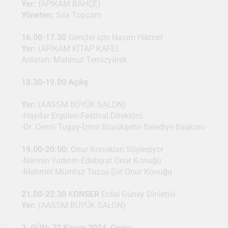
Yer:
(APİKAM BAHÇE)
Yöneten:
Sıla Topçam
16.00-17.30
Gençler için Nazım Hikmet
Yer:
(APİKAM KİTAP KAFE)
Anlatan: Mahmut Temizyürek
18.30-19.00 Açılış
Yer:
(AASSM BÜYÜK SALON)
-Haydar Ergülen-Festival Direktörü
-Dr. Cemil Tugay-İzmir Büyükşehir Belediye Başkanı
19.00-20.00:
Onur Konukları Söyleşiyor
-Nermin Yıldırım-Edebiyat Onur Konuğu
-Mehmet Mümtaz Tuzcu-Şiir Onur Konuğu
21.00-22.30
K
ONSER
Erdal Güney Dinletisi
Yer:
(AASSM BÜYÜK SALON)
2. GÜN: 22 Kasım 2024, Cuma