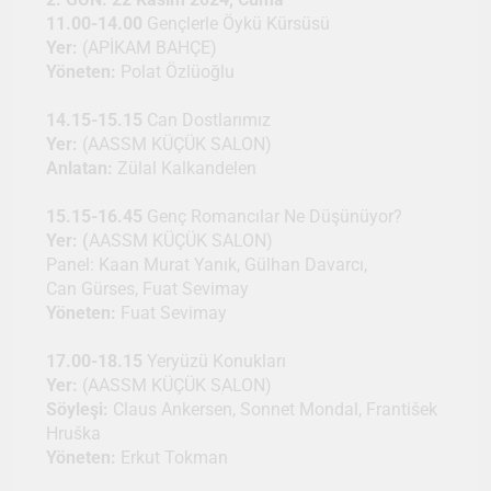
11.00-14.00
Gençlerle Öykü Kürsüsü
Yer:
(APİKAM BAHÇE)
Yöneten:
Polat Özlüoğlu
14.15-15.15
Can Dostlarımız
Yer:
(AASSM KÜÇÜK SALON)
Anlatan:
Zülal Kalkandelen
15.15-16.45
Genç Romancılar Ne Düşünüyor?
Yer: (
AASSM KÜÇÜK SALON)
Panel: Kaan Murat Yanık, Gülhan Davarcı,
Can Gürses, Fuat Sevimay
Yöneten:
Fuat Sevimay
17.00-18.15
Yeryüzü Konukları
Yer:
(AASSM KÜÇÜK SALON)
Söyleşi:
Claus Ankersen, Sonnet Mondal, František
Hruška
Yöneten:
Erkut Tokman