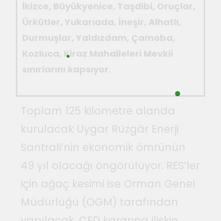
İkizce, Büyükyenice, Taşdibi, Oruçlar,
Ürkütler, Yukarıada, İneşir, Alhatlı,
Durmuşlar, Yaldızdam, Çamoba,
Kozluca, Kiraz Mahalleleri Mevkii
sınırlarını kapsıyor.
Toplam 125 kilometre alanda
kurulacak Uygar Rüzgâr Enerji
Santrali’nin ekonomik ömrünün
49 yıl olacağı öngörülüyor. RES’ler
için ağaç kesimi ise Orman Genel
Müdürlüğü (OGM) tarafından
yapılacak. ÇED kararına ilişkin