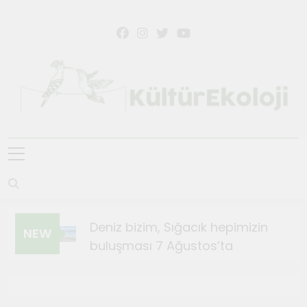
KültürEkoloji
Deniz bizim, Sığacık hepimizin
NEW
buluşması 7 Ağustos’ta
Ağustos 4, 2026
Sığacık’ta Teosfest Kısa Film
Günleri başlıyor