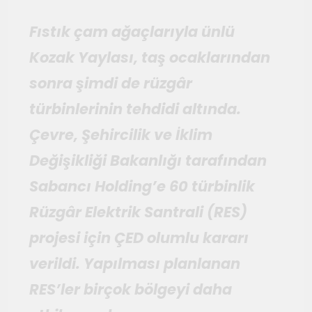
Temmuz 2, 2026
Tuvalin ötesindeki sonsuz
Fıstık çam ağaçlarıyla ünlü
döngü
Kozak Yaylası, taş ocaklarından
Haziran 10, 2026
Bauhaus
sonra şimdi de rüzgâr
Haziran 3, 2026
türbinlerinin tehdidi altında.
Genç gazeteciler için
Çevre, Şehircilik ve İklim
Seferihisar’da kültür ve sanat
haberciliği atölyeleri
Değişikliği Bakanlığı tarafından
Mayıs 22, 2026
düzenlendi
Sabancı Holding’e 60 türbinlik
Rüzgâr Elektrik Santrali (RES)
projesi için ÇED olumlu kararı
verildi. Yapılması planlanan
RES’ler birçok bölgeyi daha