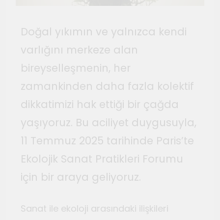
Temmuz 2, 2026
Tuvalin ötesindeki sonsuz
döngü
Doğal yıkımın ve yalnızca kendi
Haziran 10, 2026
varlığını merkeze alan
Bauhaus
bireyselleşmenin, her
Haziran 3, 2026
zamankinden daha fazla kolektif
Genç gazeteciler için
Seferihisar’da kültür ve sanat
dikkatimizi hak ettiği bir çağda
haberciliği atölyeleri
Mayıs 22, 2026
yaşıyoruz. Bu aciliyet duygusuyla,
düzenlendi
11 Temmuz 2025 tarihinde Paris’te
Ekolojik Sanat Pratikleri Forumu
için bir araya geliyoruz.
Sanat ile ekoloji arasındaki ilişkileri