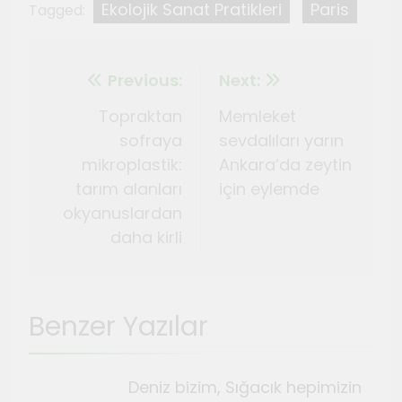
Ekolojik Sanat Pratikleri
Paris
Tagged:
Previous:
Next:
Topraktan
Memleket
sofraya
sevdalıları yarın
mikroplastik:
Ankara’da zeytin
tarım alanları
için eylemde
okyanuslardan
daha kirli
Benzer Yazılar
Deniz bizim, Sığacık hepimizin