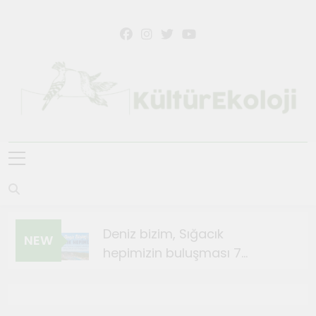
KültürEkoloji
Deniz bizim, Sığacık
NEW
hepimizin buluşması 7
Ağustos’ta
Ağustos 4, 2026
Sığacık’ta Teosfest Kısa Film
Günleri başlıyor