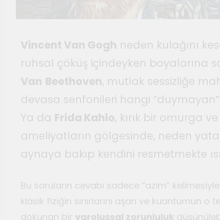
Temmuz 2, 2026
Tuvalin ötesindeki sonsuz
döngü
Vincent Van Gogh
neden kulağını kes
Haziran 10, 2026
Bauhaus
ruhsal çöküş içindeyken boyalarına s
Haziran 3, 2026
Van
Beethoven
, mutlak sessizliğe mah
Genç gazeteciler için
devasa senfonileri hangi “duymayan” 
Seferihisar’da kültür ve sanat
haberciliği atölyeleri
Mayıs 22, 2026
Ya da
Frida Kahlo
, kırık bir omurga v
düzenlendi
ameliyatların gölgesinde, neden yata
aynaya bakıp kendini resmetmekte ıs
Bu soruların cevabı sadece “azim” kelimesiyl
klasik fiziğin sınırlarını aşan ve kuantumun o t
dokunan bir
varoluşsal zorunluluk
düşünülebi