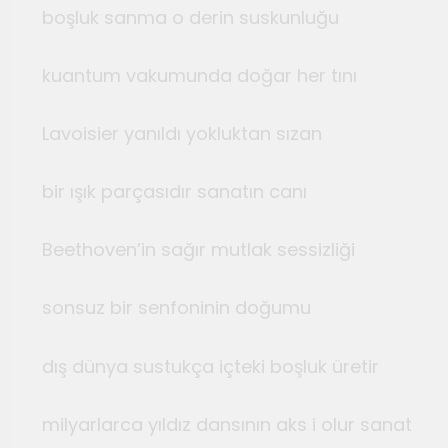
boşluk sanma o derin suskunlu
kuantum vakumunda doğar her tını
Lavoisier yanıldı yokluktan sızan
bir ışık parçasıdır sanatın canı
Beethoven’in sağır mutlak sessiz
sonsuz bir senfoninin doğumu
dış dünya sustukça içteki boşluk üret
milyarlarca yıldız dansının aks i olur sanat