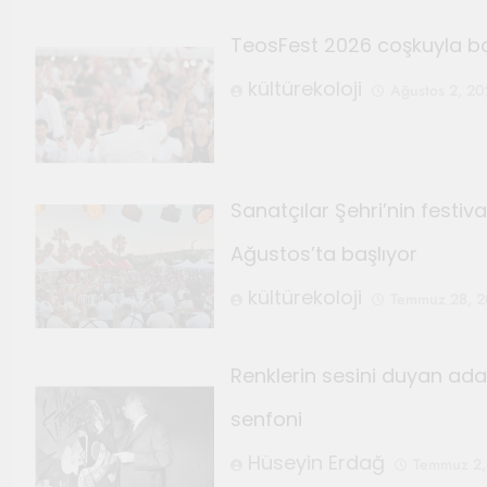
TeosFest 2026 coşkuyla ba
kültürekoloji
Ağustos 2, 2
Sanatçılar Şehri’nin festiv
Ağustos’ta başlıyor
kültürekoloji
Temmuz 28, 
Renklerin sesini duyan adam
senfoni
Hüseyin Erdağ
Temmuz 2,