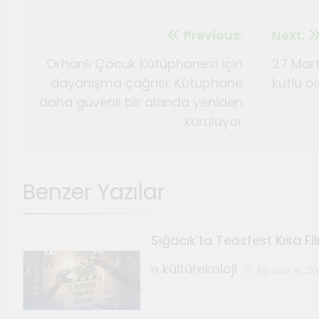
Previous:
Next:
Orhanlı Çocuk Kütüphanesi için
27 Mar
dayanışma çağrısı: Kütüphane
kutlu o
daha güvenli bir alanda yeniden
kuruluyor
Benzer Yazılar
Sığacık’ta Teosfest Kısa Fi
kültürekoloji
Ağustos 4, 2