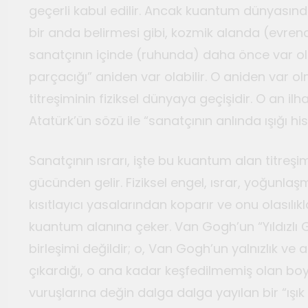
geçerli kabul edilir. Ancak kuantum dünyasında
bir anda belirmesi gibi, kozmik alanda (evre
sanatçının içinde (ruhunda) daha önce var o
parçacığı” aniden var olabilir. O aniden var 
titreşiminin fiziksel dünyaya geçişidir. O an ilh
Atatürk’ün sözü ile “sanatçının anlında ışığı his
Sanatçının ısrarı, işte bu kuantum alan titreş
gücünden gelir. Fiziksel engel, ısrar, yoğunl
kısıtlayıcı yasalarından koparır ve onu olasılıkl
kuantum alanına çeker. Van Gogh’un “Yıldızlı 
birleşimi değildir; o, Van Gogh’un yalnızlık ve
çıkardığı, o ana kadar keşfedilmemiş olan boy
vuruşlarına değin dalga dalga yayılan bir “ışık