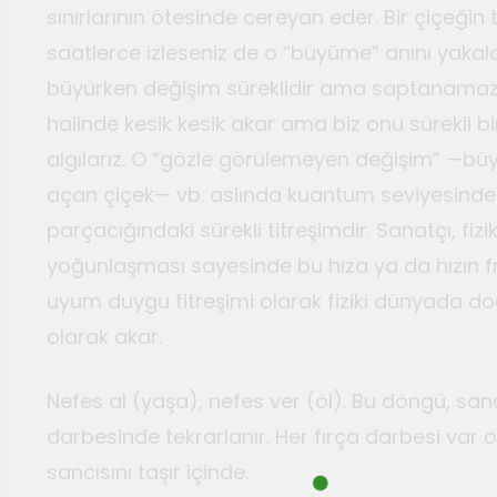
sınırlarının ötesinde cereyan eder. Bir çiçeğin 
saatlerce izleseniz de o “büyüme” anını yakal
büyürken değişim süreklidir ama saptanamaz. I
halinde kesik kesik akar ama biz onu sürekli bir 
algılarız. O “gözle görülemeyen değişim” —b
açan çiçek— vb. aslında kuantum seviyesinde
parçacığındaki sürekli titreşimdir. Sanatçı, fizi
yoğunlaşması sayesinde bu hıza ya da hızın 
uyum duygu titreşimi olarak fiziki dünyada d
olarak akar.
Nefes al (yaşa), nefes ver (öl). Bu döngü, sana
darbesinde tekrarlanır. Her fırça darbesi var
sancısını taşır içinde.