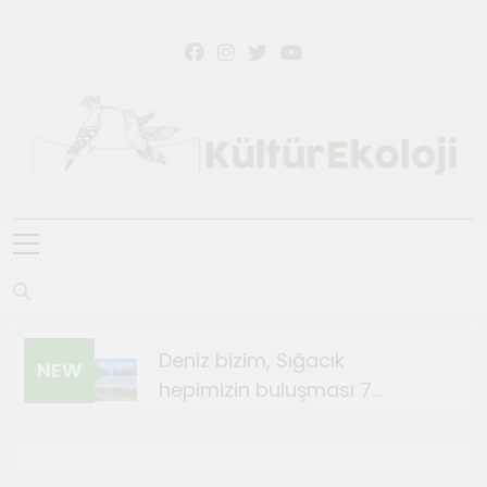
KültürEkoloji
Deniz bizim, Sığacık
NEW
hepimizin buluşması 7
Ağustos’ta
Ağustos 4, 2026
Sığacık’ta Teosfest Kısa Film
Günleri başlıyor