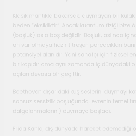
Klasik mantıkla bakarsak; duymayan bir kulak “y
beden “eksikliktir”. Ancak kuantum fiziği bize ö
(boşluk) asla boş değildir. Boşluk, aslında için
an var olmaya hazır titreşen parçacıkları bar
potansiyel alanıdır. Yani sanatçı için fiziksel
bir kapıdır ama aynı zamanda iç dünyadaki 
açılan devasa bir geçittir.
Beethoven dışarıdaki kuş seslerini duymayı kay
sonsuz sessizlik boşluğunda, evrenin temel tın
dalgalanmalarını) duymaya başladı.
Frida Kahlo, dış dünyada hareket edemediği o s