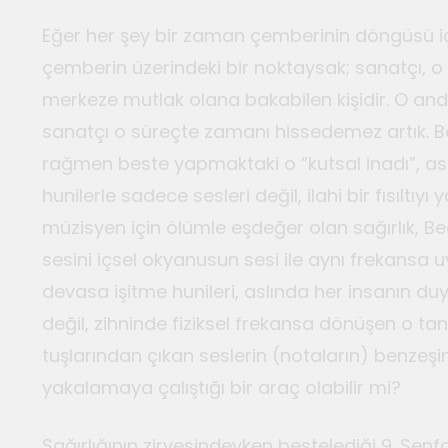
Eğer her şey bir zaman çemberinin döngüsü i
çemberin üzerindeki bir noktaysak; sanatçı, o
merkeze mutlak olana bakabilen kişidir. O an
sanatçı o süreçte zamanı hissedemez artık. Be
rağmen beste yapmaktaki o “kutsal inadı”, as
hunilerle sadece sesleri değil, ilahi bir fısıltıy
müzisyen için ölümle eşdeğer olan sağırlık, B
sesini içsel okyanusun sesi ile aynı frekansa 
devasa işitme hunileri, aslında her insanın du
değil, zihninde fiziksel frekansa dönüşen o tan
tuşlarından çıkan seslerin (notaların) benzeşimi
yakalamaya çalıştığı bir araç olabilir mi?
Sağırlığının zirvesindeyken bestelediği 9. Senfon