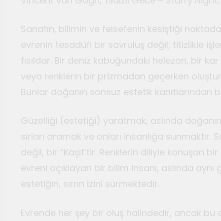
Vincent van Gogh, Yıldızlı Gece – Starry Night,
Sanatın, bilimin ve felsefenin kesiştiği noktad
evrenin tesadüfi bir savruluş değil, titizlikle i
fısıldar. Bir deniz kabuğundaki helezon, bir kar 
veya renklerin bir prizmadan geçerken oluştu
Bunlar doğanın sonsuz estetik kanıtlarından ba
Güzelliği (estetiği) yaratmak, aslında doğanın
sırları aramak ve onları insanlığa sunmaktır. 
değil, bir “Kaşif’tir. Renklerin diliyle konuşan b
evreni açıklayan bir bilim insanı, aslında aynı g
estetiğin, sırrın izini sürmektedir.
Evrende her şey bir oluş halindedir, ancak bu o