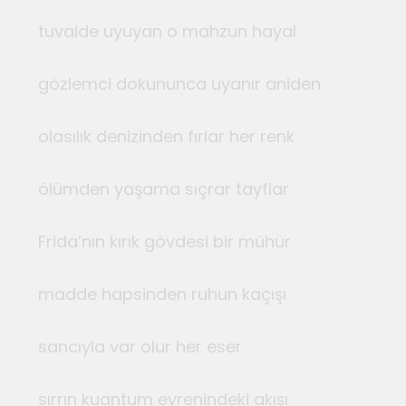
tuvalde uyuyan o mahzun hayal
gözlemci dokununca uyanır aniden
olasılık denizinden fırlar her renk
ölümden yaşama sıçrar tayflar
Frida’nın kırık gövdesi bir mühür
madde hapsinden ruhun kaçışı
sancıyla var olur her eser
sırrın kuantum evrenindeki akışı