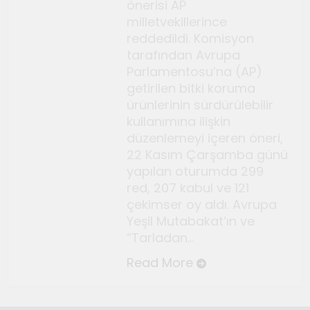
Temmuz 2, 2026
önerisi AP
Tuvalin ötesindeki sonsuz
milletvekillerince
reddedildi. Komisyon
döngü
tarafından Avrupa
Haziran 10, 2026
Parlamentosu’na (AP)
Bauhaus
getirilen bitki koruma
Haziran 3, 2026
ürünlerinin sürdürülebilir
Genç gazeteciler için
kullanımına ilişkin
düzenlemeyi içeren öneri,
Seferihisar’da kültür ve sanat
22 Kasım Çarşamba günü
haberciliği atölyeleri
Mayıs 22, 2026
yapılan oturumda 299
düzenlendi
red, 207 kabul ve 121
çekimser oy aldı. Avrupa
Yeşil Mutabakat’ın ve
“Tarladan…
Read More