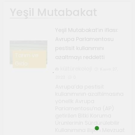
Yeşil Mutabakat
Ağustos 4, 2026
TeosFest 2026 coşkuyla
başladı
Yeşil Mutabakat’ın iflası:
Ağustos 2, 2026
Avrupa Parlamentosu
Sanatçılar Şehri’nin festivali
pestisit kullanımını
TeosFest 2026 1 Ağustos’ta
Tarım ve
azaltmayı reddetti
başlıyor
Temmuz 28, 2026
Gıda
Orhanlı Köyü’nde orman
kültürekoloji
Kasım 27,
yangınlarına karşı önlem ve
2023
0
dayanışma toplantısı yapıldı
Temmuz 21, 2026
Avrupa’da pestisit
Genç Gazeteciler için Kültür
kullanımının azaltılmasına
ve Sanat Haberciliği Notları
yönelik Avrupa
Parlamentosu’na (AP)
Temmuz 17, 2026
getirilen Bitki Koruma
Renklerin sesini duyan
Ürünlerinin Sürdürülebilir
adam: Kandinsky ile sıra dışı
Kullanımına ilişkin Mevzuat
bir senfoni