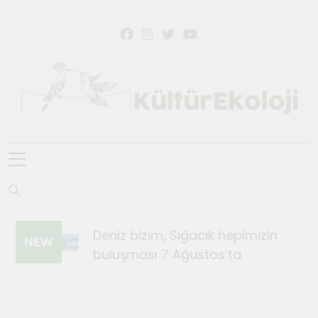
Skip
to
content
KültürEkoloji
Deniz bizim, Sığacık hepimizin
NEW
buluşması 7 Ağustos’ta
Ağustos 4, 2026
Sığacık’ta Teosfest Kısa Film
Günleri başlıyor